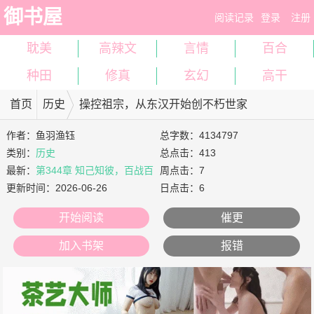
御书屋
阅读记录
登录
注册
耽美
高辣文
言情
百合
种田
修真
玄幻
高干
首页
历史
操控祖宗，从东汉开始创不朽世家
作者：
鱼羽渔钰
总字数：4134797
类别：
历史
总点击：413
最新：
第344章 知己知彼，百战百
周点击：7
胜（求月票）
更新时间：
2026-06-26
日点击：6
开始阅读
催更
加入书架
报错