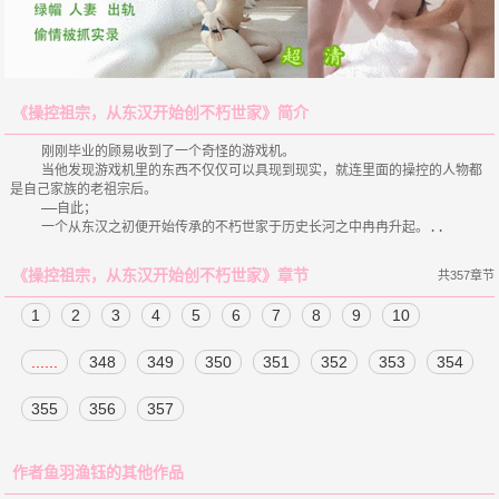
《操控祖宗，从东汉开始创不朽世家》简介
    刚刚毕业的顾易收到了一个奇怪的游戏机。

    当他发现游戏机里的东西不仅仅可以具现到现实，就连里面的操控的人物都
是自己家族的老祖宗后。

    ——自此；

《操控祖宗，从东汉开始创不朽世家》章节
共357章节
1
2
3
4
5
6
7
8
9
10
......
348
349
350
351
352
353
354
355
356
357
作者鱼羽渔钰的其他作品