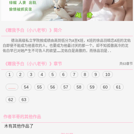
《赠我予白（小八老爷）》简介
    德治高级私立学院按成绩由高到低分为A至K班，K班的徐品羽暗恋A班的沈佑
白即使不能成为他喜欢的人，也要成为他最讨厌的那一个。却不知孤傲高冷的沈
《赠我予白（小八老爷）》章节
共63章节
1
2
3
4
5
6
7
8
9
10
......
54
55
56
57
58
59
60
61
62
63
作者半枣的其他作品
木有其他作品了