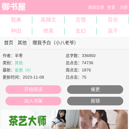
御书屋
阅读记录
登录
注册
耽美
高辣文
言情
百合
种田
修真
玄幻
高干
首页
其他
赠我予白（小八老爷）
作者：
半枣
总字数：336850
类别：
其他
总点击：74736
最新：
妄想（4）
周点击：1876
更新时间：
2023-11-08
日点击：75
开始阅读
催更
加入书架
报错