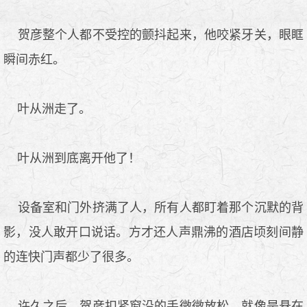
贺彦整个人都不受控的颤抖起来，他咬紧牙关，眼眶
瞬间赤红。
叶从洲走了。
叶从洲到底离开他了！
设备室和门外挤满了人，所有人都盯着那个沉默的背
影，没人敢开口说话。方才还人声鼎沸的酒店顷刻间静
的连快门声都少了很多。
许久之后，贺彦扣紧窗沿的手微微放松。就像是悬在