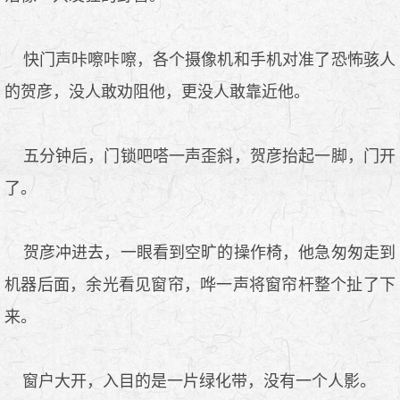
快门声咔嚓咔嚓，各个摄像机和手机对准了恐怖骇人
的贺彦，没人敢劝阻他，更没人敢靠近他。
五分钟后，门锁吧嗒一声歪斜，贺彦抬起一脚，门开
了。
贺彦冲进去，一眼看到空旷的操作椅，他急匆匆走到
机器后面，余光看见窗帘，哗一声将窗帘杆整个扯了下
来。
窗户大开，入目的是一片绿化带，没有一个人影。