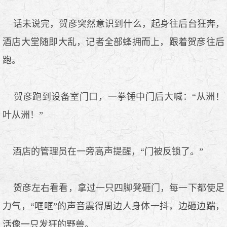
话未说完，贺彦突然意识到什么，起身往后台狂奔，
酒店大堂随即大乱，记者全部蜂拥而上，跟着贺彦往后
跑。
贺彦跑到设备室门口，一拳锤中门后大喊：“从洲！
叶从洲！”
酒店的管理员在一旁高声提醒，“门被反锁了。”
贺彦左右看看，拿过一只四脚凳砸门，每一下都使足
力气，“哐哐”的声音震得周边人身体一抖，边砸边踹，
活像一只发狂的野兽。