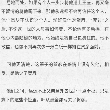
易地而处，如果有个人一步步将他送上王座，再又毫
不留情的将他踢下来。那他永远都不会再信任这个人，
他宁愿从不认识这个人。就好像他对贺彦，“死过”之
后, 不论这一世的人与事如何变，不论他有多动摇，在
他心内最隐秘的地方，他始终是将自己包裹住的。他不
敢信，也做不到再次像一张白纸一样摊在贺彦面前。
可他更清楚，这辈子的贺彦在感情上没有欠他，相
反，是他欠了贺彦。
他们之间，远远不止父亲意外去世那一点牵扯，只是
剩下的这些牵扯里，叶从洲全都亏欠了贺彦。