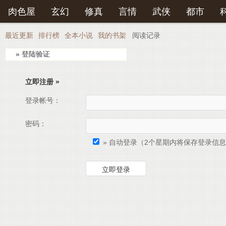
登录后可以拥有藏书和下载书籍功能。
肉色屋
玄幻
修真
言情
武侠
都市
还
最近更新
排行榜
全本小说
我的书架
阅读记录
» 登陆验证
立即注册 »
登录帐号：
密码：
» 自动登录（2个星期内将保存登录信